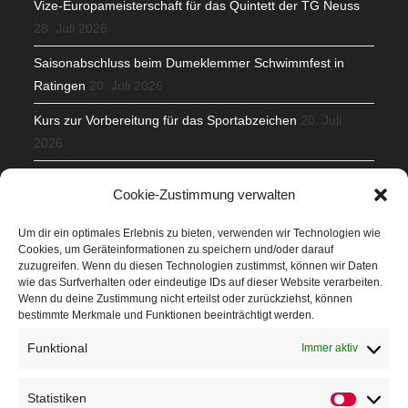
Vize-Europameisterschaft für das Quintett der TG Neuss
28. Juli 2026
Saisonabschluss beim Dumeklemmer Schwimmfest in
Ratingen
20. Juli 2026
Kurs zur Vorbereitung für das Sportabzeichen
20. Juli
2026
Mit Teamgeist und Spaß – 2. Runde KidsCup
17. Juli 2026
Cookie-Zustimmung verwalten
TG Parkplatz
16. Juli 2026
Um dir ein optimales Erlebnis zu bieten, verwenden wir Technologien wie
Cookies, um Geräteinformationen zu speichern und/oder darauf
Veranstaltungen
zuzugreifen. Wenn du diesen Technologien zustimmst, können wir Daten
wie das Surfverhalten oder eindeutige IDs auf dieser Website verarbeiten.
Wenn du deine Zustimmung nicht erteilst oder zurückziehst, können
Höffner Run
bestimmte Merkmale und Funktionen beeinträchtigt werden.
Schnuppertag
Funktional
Immer aktiv
Terminkalender
Statistiken