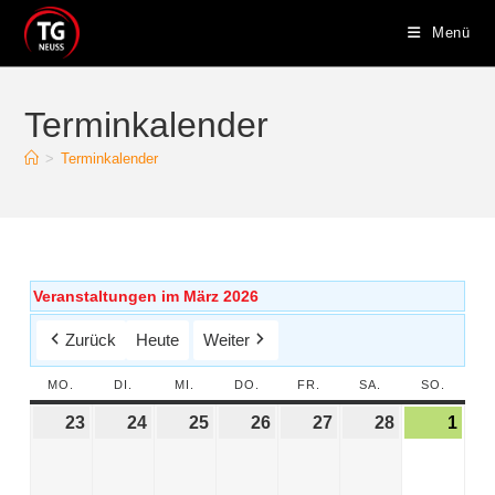
Menü
Terminkalender
>
Terminkalender
Veranstaltungen im März 2026
Zurück
Heute
Weiter
MO.
DI.
MI.
DO.
FR.
SA.
SO.
23
24
25
26
27
28
1