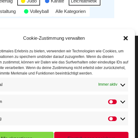
eiertag
Judo
Karate
Leichtathletik
staltung
Volleyball
Alle Kategorien
Cookie-Zustimmung verwalten
Veranstaltungen
ptimales Erlebnis zu bieten, verwenden wir Technologien wie Cookies, um
mationen zu speichern und/oder darauf zuzugreifen. Wenn du diesen
öffner Run
 zustimmst, können wir Daten wie das Surfverhalten oder eindeutige IDs auf
te verarbeiten. Wenn du deine Zustimmung nicht erteilst oder zurückziehst,
chnuppertag
immte Merkmale und Funktionen beeinträchtigt werden.
al
erminkalender
Immer aktiv
eusser Sommernachtslauf
en
indersportfest
g
ikolaus-Crosslauf
apoeira Camp