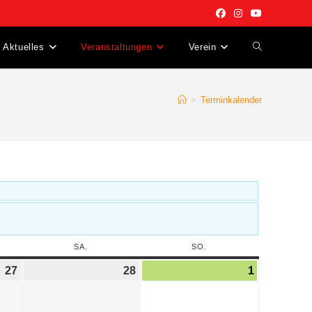
Aktuelles
Veranstaltungen
Verein
>
Terminkalender
SA.
SO.
27
28
1