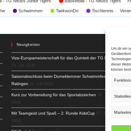
l - TG Neuss Junior Tigers
Basketball - TG Neuss Tigers
F
che
Schwimmen
TaekwonDo
Tischtennis
Veran
Neuigkeiten
Um dir ein o
Geräteinfor
Vize-Europameisterschaft für das Quintett der TG Neuss
H
Technologien
dieser Websi
28. Juli 2026
S
können best
Saisonabschluss beim Dumeklemmer Schwimmfest in
Funktion
T
Ratingen
20. Juli 2026
N
Kurs zur Vorbereitung für das Sportabzeichen
20. Juli
Statistik
2026
K
Marketin
Mit Teamgeist und Spaß – 2. Runde KidsCup
17. Juli
N
2026
C