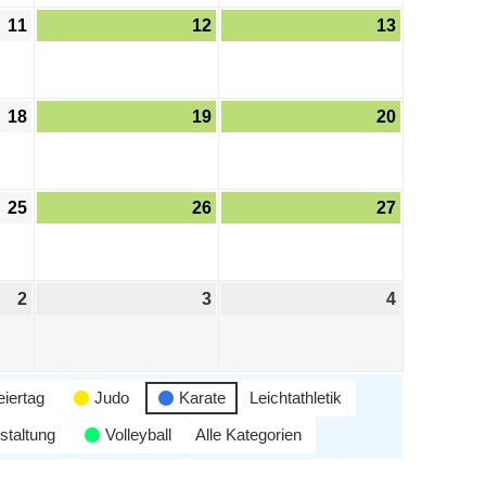
11
12
13
18
19
20
25
26
27
2
3
4
eiertag
Judo
Karate
Leichtathletik
staltung
Volleyball
Alle Kategorien