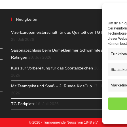
Neuigkeiten
Um dir ein o
Geräteinfor
Vize-Europameisterschaft für das Quintett der TG Neuss
H
Technologien
dieser Websi
28. Juli 2026
S
können best
Saisonabschluss beim Dumeklemmer Schwimmfest in
Funktion
T
Ratingen
20. Juli 2026
N
Kurs zur Vorbereitung für das Sportabzeichen
20. Juli
Statistik
2026
K
Marketin
Mit Teamgeist und Spaß – 2. Runde KidsCup
17. Juli
N
2026
C
TG Parkplatz
16. Juli 2026
© 2026 - Turngemeinde Neuss von 1848 e.V.