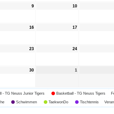
9
10
16
17
23
24
30
1
l - TG Neuss Junior Tigers
Basketball - TG Neuss Tigers
F
che
Schwimmen
TaekwonDo
Tischtennis
Veran