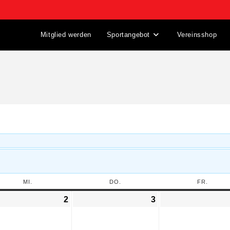
Mitglied werden
Sportangebot
Vereinsshop
MI.
DO.
FR.
2
3