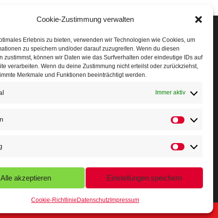
Cookie-Zustimmung verwalten
Veranstaltungen
ptimales Erlebnis zu bieten, verwenden wir Technologien wie Cookies, um
mationen zu speichern und/oder darauf zuzugreifen. Wenn du diesen
öffner Run
 zustimmst, können wir Daten wie das Surfverhalten oder eindeutige IDs auf
te verarbeiten. Wenn du deine Zustimmung nicht erteilst oder zurückziehst,
chnuppertag
immte Merkmale und Funktionen beeinträchtigt werden.
al
erminkalender
Immer aktiv
eusser Sommernachtslauf
en
indersportfest
g
ikolaus-Crosslauf
apoeira Camp
Alle akzeptieren
Einstellungen speichern
Cookie-Richtlinie
Datenschutz
Impressum