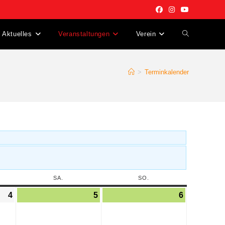
Aktuelles
Veranstaltungen
Verein
>
Terminkalender
SA.
SO.
4
5
6