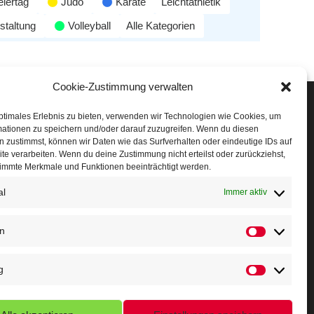
eiertag
Judo
Karate
Leichtathletik
staltung
Volleyball
Alle Kategorien
Cookie-Zustimmung verwalten
Veranstaltungen
ptimales Erlebnis zu bieten, verwenden wir Technologien wie Cookies, um
mationen zu speichern und/oder darauf zuzugreifen. Wenn du diesen
öffner Run
 zustimmst, können wir Daten wie das Surfverhalten oder eindeutige IDs auf
te verarbeiten. Wenn du deine Zustimmung nicht erteilst oder zurückziehst,
chnuppertag
immte Merkmale und Funktionen beeinträchtigt werden.
al
erminkalender
Immer aktiv
eusser Sommernachtslauf
en
indersportfest
g
ikolaus-Crosslauf
apoeira Camp