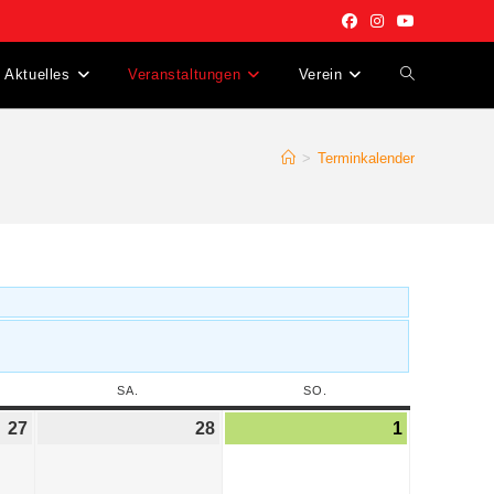
Aktuelles
Veranstaltungen
Verein
>
Terminkalender
SA.
SO.
27
28
1