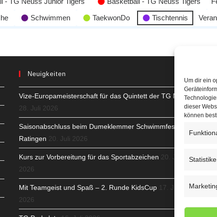
l - TG Neuss Junior Tigers
Basketball - TG Neuss Tigers
F
che
Schwimmen
TaekwonDo
Tischtennis
Veran
Neuigkeiten
Um dir ein o
Geräteinfor
Vize-Europameisterschaft für das Quintett der TG Neuss
H
Technologien
dieser Websi
28. Juli 2026
S
können best
Saisonabschluss beim Dumeklemmer Schwimmfest in
Funktion
T
Ratingen
20. Juli 2026
N
Kurs zur Vorbereitung für das Sportabzeichen
20. Juli
Statistik
2026
K
Marketin
Mit Teamgeist und Spaß – 2. Runde KidsCup
17. Juli
N
2026
C