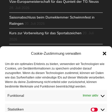
Vize-Europameisterschaft für das Quintett der TG Neuss
28. Juli 2026
Saisonabschluss beim Dumeklemmer Schwimmfest in
Ratingen
20. Juli 2026
Kurs zur Vorbereitung für das Sportabzeichen
20. Juli
2026
Mit Teamgeist und Spaß – 2. Runde KidsCup
17. Juli 2026
Cookie-Zustimmung verwalten
TG Parkplatz
16. Juli 2026
Um dir ein optimales Erlebnis zu bieten, verwenden wir Technologien wie
Cookies, um Geräteinformationen zu speichern und/oder darauf
Veranstaltungen
zuzugreifen. Wenn du diesen Technologien zustimmst, können wir Daten
wie das Surfverhalten oder eindeutige IDs auf dieser Website verarbeiten.
Wenn du deine Zustimmung nicht erteilst oder zurückziehst, können
Höffner Run
bestimmte Merkmale und Funktionen beeinträchtigt werden.
Schnuppertag
Funktional
Immer aktiv
Terminkalender
Statistiken