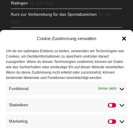
Ratingen
20. Juli 2026
Kurs zur Vorbereitung für das Sportabzeichen
20. Juli
2026
Mit Teamgeist und Spaß – 2. Runde KidsCup
17. Juli 2026
Cookie-Zustimmung verwalten
TG Parkplatz
16. Juli 2026
Um dir ein optimales Erlebnis zu bieten, verwenden wir Technologien wie
Cookies, um Geräteinformationen zu speichern und/oder darauf
Veranstaltungen
zuzugreifen. Wenn du diesen Technologien zustimmst, können wir Daten
wie das Surfverhalten oder eindeutige IDs auf dieser Website verarbeiten.
Wenn du deine Zustimmung nicht erteilst oder zurückziehst, können
Höffner Run
bestimmte Merkmale und Funktionen beeinträchtigt werden.
Schnuppertag
Funktional
Immer aktiv
Terminkalender
Statistiken
Neusser Sommernachtslauf
Kindersportfest
Marketing
Nikolaus-Crosslauf