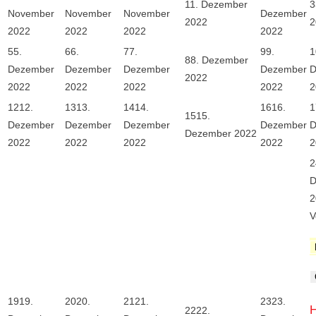
1
1. Dezember
3
November
November
November
Dezember
2022
2
2022
2022
2022
2022
5
5.
6
6.
7
7.
9
9.
1
8
8. Dezember
Dezember
Dezember
Dezember
Dezember
D
2022
2022
2022
2022
2022
2
12
12.
13
13.
14
14.
16
16.
1
15
15.
Dezember
Dezember
Dezember
Dezember
D
Dezember 2022
2022
2022
2022
2022
2
2
D
2
V
19
19.
20
20.
21
21.
23
23.
H
22
22.