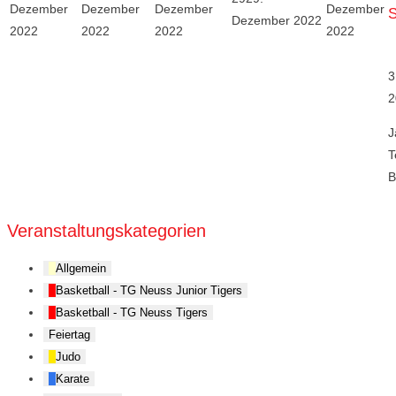
Dezember
Dezember
Dezember
Dezember
S
Dezember 2022
2022
2022
2022
2022
3
2
J
T
B
Veranstaltungskategorien
Allgemein
Basketball - TG Neuss Junior Tigers
Basketball - TG Neuss Tigers
Feiertag
Judo
Karate