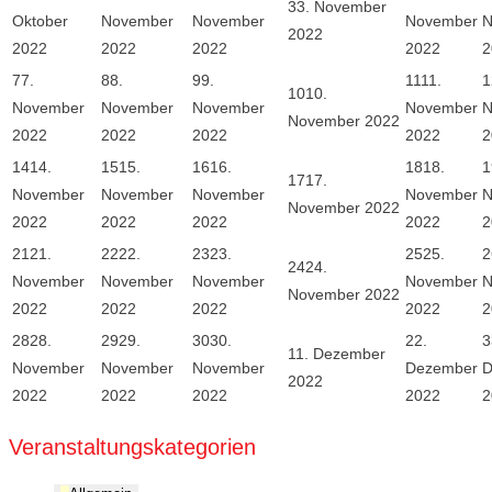
3
3. November
Oktober
November
November
November
N
2022
2022
2022
2022
2022
2
7
7.
8
8.
9
9.
11
11.
1
10
10.
November
November
November
November
N
November 2022
2022
2022
2022
2022
2
14
14.
15
15.
16
16.
18
18.
1
17
17.
November
November
November
November
N
November 2022
2022
2022
2022
2022
2
21
21.
22
22.
23
23.
25
25.
2
24
24.
November
November
November
November
N
November 2022
2022
2022
2022
2022
2
28
28.
29
29.
30
30.
2
2.
3
1
1. Dezember
November
November
November
Dezember
D
2022
2022
2022
2022
2022
2
Veranstaltungskategorien