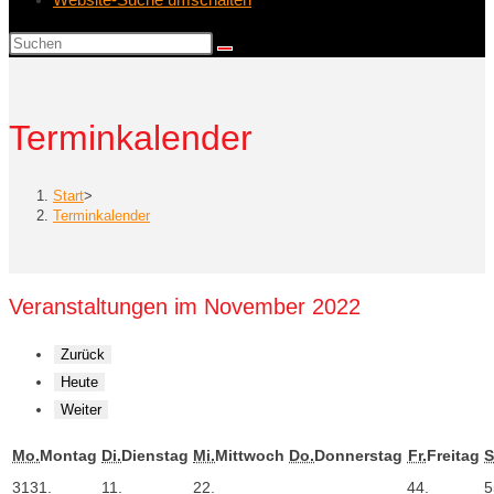
Terminkalender
Start
>
Terminkalender
Veranstaltungen im November 2022
Zurück
Heute
Weiter
Mo.
Montag
Di.
Dienstag
Mi.
Mittwoch
Do.
Donnerstag
Fr.
Freitag
S
31
31.
1
1.
2
2.
4
4.
5