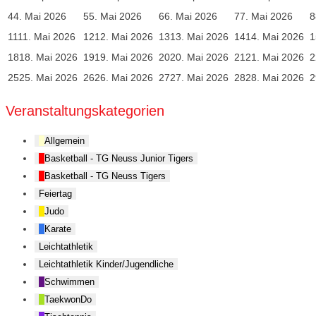
4
4. Mai 2026
5
5. Mai 2026
6
6. Mai 2026
7
7. Mai 2026
8
11
11. Mai 2026
12
12. Mai 2026
13
13. Mai 2026
14
14. Mai 2026
1
18
18. Mai 2026
19
19. Mai 2026
20
20. Mai 2026
21
21. Mai 2026
2
25
25. Mai 2026
26
26. Mai 2026
27
27. Mai 2026
28
28. Mai 2026
2
Veranstaltungskategorien
Allgemein
Basketball - TG Neuss Junior Tigers
Basketball - TG Neuss Tigers
Feiertag
Judo
Karate
Leichtathletik
Leichtathletik Kinder/Jugendliche
Schwimmen
TaekwonDo