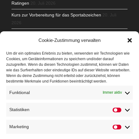
Ratingen
20. Juli 2026
Kurs zur Vorbereitung für das Sportabzeichen
20. Juli
2026
Mit Teamgeist und Spaß – 2. Runde KidsCup
17. Juli 2026
Cookie-Zustimmung verwalten
TG Parkplatz
16. Juli 2026
Um dir ein optimales Erlebnis zu bieten, verwenden wir Technologien wie
Cookies, um Geräteinformationen zu speichern und/oder darauf
Veranstaltungen
zuzugreifen. Wenn du diesen Technologien zustimmst, können wir Daten
wie das Surfverhalten oder eindeutige IDs auf dieser Website verarbeiten.
Wenn du deine Zustimmung nicht erteilst oder zurückziehst, können
Höffner Run
bestimmte Merkmale und Funktionen beeinträchtigt werden.
Schnuppertag
Funktional
Immer aktiv
Terminkalender
Statistiken
Neusser Sommernachtslauf
Kindersportfest
Marketing
Nikolaus-Crosslauf