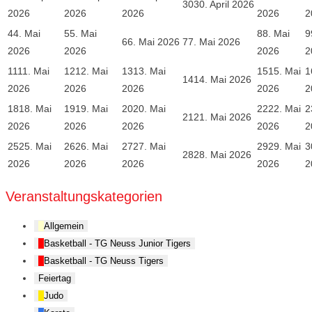
30
30. April 2026
2026
2026
2026
2026
2
4
4. Mai
5
5. Mai
8
8. Mai
9
6
6. Mai 2026
7
7. Mai 2026
2026
2026
2026
2
11
11. Mai
12
12. Mai
13
13. Mai
15
15. Mai
1
14
14. Mai 2026
2026
2026
2026
2026
2
18
18. Mai
19
19. Mai
20
20. Mai
22
22. Mai
2
21
21. Mai 2026
2026
2026
2026
2026
2
25
25. Mai
26
26. Mai
27
27. Mai
29
29. Mai
3
28
28. Mai 2026
2026
2026
2026
2026
2
Veranstaltungskategorien
Allgemein
Basketball - TG Neuss Junior Tigers
Basketball - TG Neuss Tigers
Feiertag
Judo