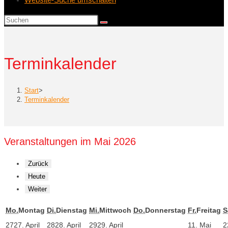
Terminkalender
Start
>
Terminkalender
Veranstaltungen im Mai 2026
Zurück
Heute
Weiter
Mo.
Montag
Di.
Dienstag
Mi.
Mittwoch
Do.
Donnerstag
Fr.
Freitag
S
27
27. April
28
28. April
29
29. April
1
1. Mai
2