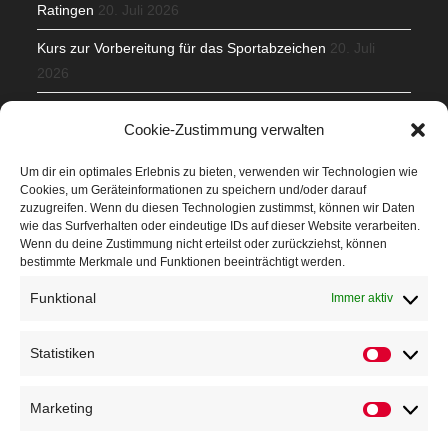
Ratingen
20. Juli 2026
Kurs zur Vorbereitung für das Sportabzeichen
20. Juli
2026
Mit Teamgeist und Spaß – 2. Runde KidsCup
17. Juli 2026
Cookie-Zustimmung verwalten
TG Parkplatz
16. Juli 2026
Um dir ein optimales Erlebnis zu bieten, verwenden wir Technologien wie
Cookies, um Geräteinformationen zu speichern und/oder darauf
Veranstaltungen
zuzugreifen. Wenn du diesen Technologien zustimmst, können wir Daten
wie das Surfverhalten oder eindeutige IDs auf dieser Website verarbeiten.
Wenn du deine Zustimmung nicht erteilst oder zurückziehst, können
Höffner Run
bestimmte Merkmale und Funktionen beeinträchtigt werden.
Schnuppertag
Funktional
Immer aktiv
Terminkalender
Statistiken
Neusser Sommernachtslauf
Kindersportfest
Marketing
Nikolaus-Crosslauf