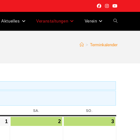
Aktuelles
Veranstaltungen
Verein
>
Terminkalender
SA.
SO.
1
2
3