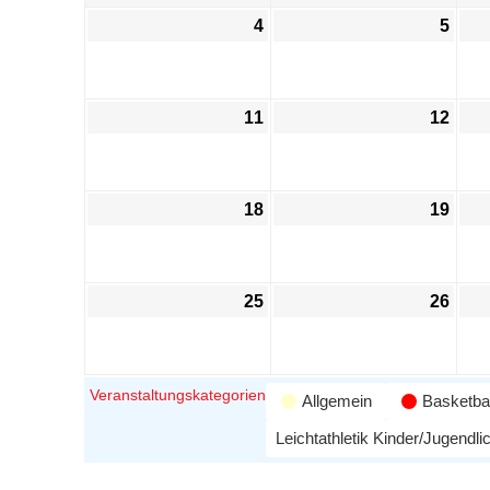
4
5
11
12
18
19
25
26
Veranstaltungskategorien
Allgemein
Basketbal
Leichtathletik Kinder/Jugendli