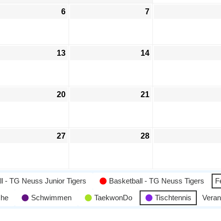
6
7
13
14
20
21
27
28
l - TG Neuss Junior Tigers
Basketball - TG Neuss Tigers
F
che
Schwimmen
TaekwonDo
Tischtennis
Veran