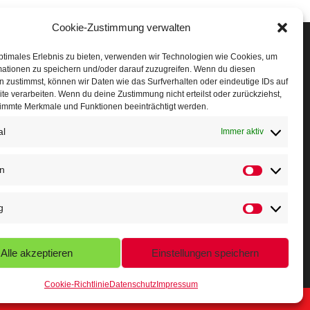
Cookie-Zustimmung verwalten
Veranstaltungen
ptimales Erlebnis zu bieten, verwenden wir Technologien wie Cookies, um
mationen zu speichern und/oder darauf zuzugreifen. Wenn du diesen
öffner Run
 zustimmst, können wir Daten wie das Surfverhalten oder eindeutige IDs auf
te verarbeiten. Wenn du deine Zustimmung nicht erteilst oder zurückziehst,
chnuppertag
immte Merkmale und Funktionen beeinträchtigt werden.
al
erminkalender
Immer aktiv
eusser Sommernachtslauf
en
indersportfest
g
ikolaus-Crosslauf
apoeira Camp
Alle akzeptieren
Einstellungen speichern
Cookie-Richtlinie
Datenschutz
Impressum