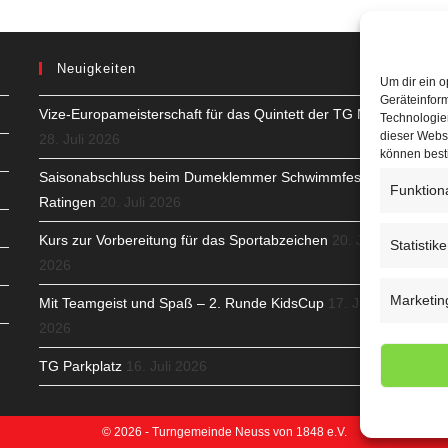
Neuigkeiten
Um dir ein o
Geräteinfor
Vize-Europameisterschaft für das Quintett der TG Neuss
H
Technologien
dieser Websi
28. Juli 2026
S
können best
Saisonabschluss beim Dumeklemmer Schwimmfest in
Funktion
T
Ratingen
20. Juli 2026
N
Kurs zur Vorbereitung für das Sportabzeichen
20. Juli
Statistik
2026
K
Marketin
Mit Teamgeist und Spaß – 2. Runde KidsCup
17. Juli
N
2026
C
TG Parkplatz
16. Juli 2026
© 2026 - Turngemeinde Neuss von 1848 e.V.