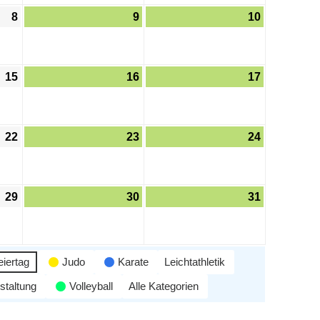
8
9
10
15
16
17
22
23
24
29
30
31
eiertag
Judo
Karate
Leichtathletik
staltung
Volleyball
Alle Kategorien