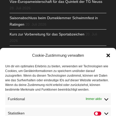
Vize-Europameisterschaft für das Quintett der TG Neuss
28. Juli 2026
Saisonabschluss beim Dumeklemmer Schwimmfest in
Ratingen
20. Juli 2026
Kurs zur Vorbereitung für das Sportabzeichen
20. Juli
2026
Mit Teamgeist und Spaß – 2. Runde KidsCup
17. Juli 2026
Cookie-Zustimmung verwalten
TG Parkplatz
16. Juli 2026
Um dir ein optimales Erlebnis zu bieten, verwenden wir Technologien wie
Cookies, um Geräteinformationen zu speichern und/oder darauf
Veranstaltungen
zuzugreifen. Wenn du diesen Technologien zustimmst, können wir Daten
wie das Surfverhalten oder eindeutige IDs auf dieser Website verarbeiten.
Wenn du deine Zustimmung nicht erteilst oder zurückziehst, können
Höffner Run
bestimmte Merkmale und Funktionen beeinträchtigt werden.
Schnuppertag
Funktional
Immer aktiv
Terminkalender
Statistiken