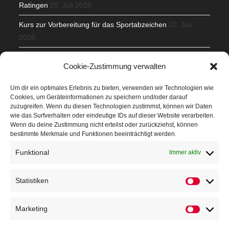
Ratingen
20. Juli 2026
Kurs zur Vorbereitung für das Sportabzeichen
20. Juli
2026
Mit Teamgeist und Spaß – 2. Runde KidsCup
17. Juli 2026
Cookie-Zustimmung verwalten
TG Parkplatz
16. Juli 2026
Um dir ein optimales Erlebnis zu bieten, verwenden wir Technologien wie
Cookies, um Geräteinformationen zu speichern und/oder darauf
Veranstaltungen
zuzugreifen. Wenn du diesen Technologien zustimmst, können wir Daten
wie das Surfverhalten oder eindeutige IDs auf dieser Website verarbeiten.
Wenn du deine Zustimmung nicht erteilst oder zurückziehst, können
Höffner Run
bestimmte Merkmale und Funktionen beeinträchtigt werden.
Schnuppertag
Funktional
Immer aktiv
Terminkalender
Statistiken
Neusser Sommernachtslauf
Kindersportfest
Marketing
Nikolaus-Crosslauf