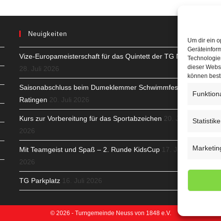
Neuigkeiten
Um dir ein o
Geräteinfor
Vize-Europameisterschaft für das Quintett der TG Neuss
H
Technologien
dieser Websi
28. Juli 2026
S
können best
Saisonabschluss beim Dumeklemmer Schwimmfest in
Funktion
T
Ratingen
20. Juli 2026
N
Kurs zur Vorbereitung für das Sportabzeichen
20. Juli
Statistik
2026
K
Marketin
Mit Teamgeist und Spaß – 2. Runde KidsCup
17. Juli
N
2026
C
TG Parkplatz
16. Juli 2026
© 2026 - Turngemeinde Neuss von 1848 e.V.