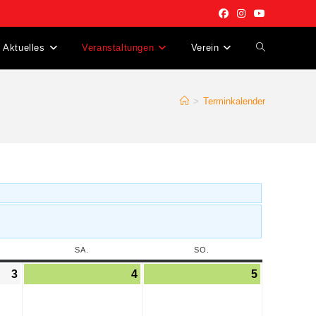
Aktuelles
Veranstaltungen
Verein
>
Terminkalender
SA.
SO.
3
4
5