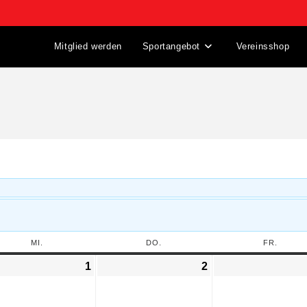
Mitglied werden
Sportangebot
Vereinsshop
MI.
DO.
FR.
1
2