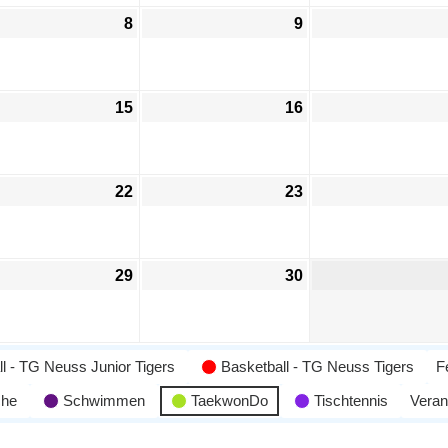
8
9
15
16
22
23
29
30
l - TG Neuss Junior Tigers
Basketball - TG Neuss Tigers
F
che
Schwimmen
TaekwonDo
Tischtennis
Veran