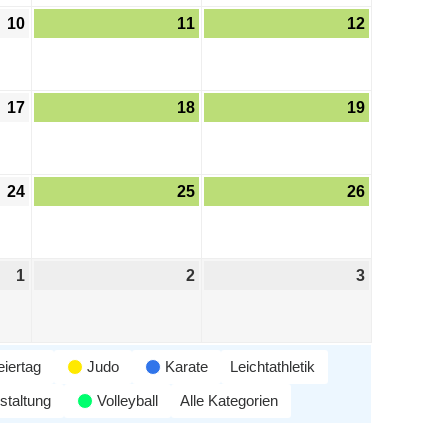
10
11
12
17
18
19
24
25
26
1
2
3
eiertag
Judo
Karate
Leichtathletik
staltung
Volleyball
Alle Kategorien