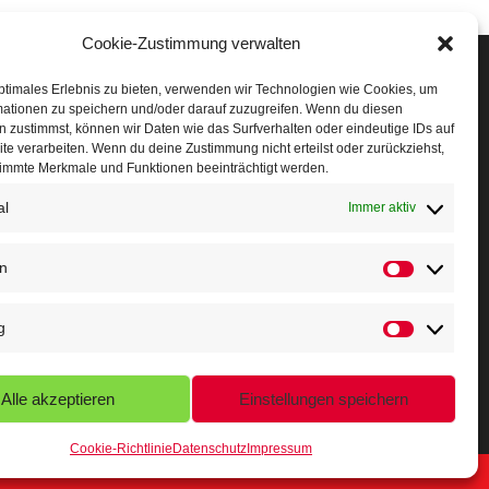
Cookie-Zustimmung verwalten
Veranstaltungen
ptimales Erlebnis zu bieten, verwenden wir Technologien wie Cookies, um
mationen zu speichern und/oder darauf zuzugreifen. Wenn du diesen
öffner Run
 zustimmst, können wir Daten wie das Surfverhalten oder eindeutige IDs auf
te verarbeiten. Wenn du deine Zustimmung nicht erteilst oder zurückziehst,
chnuppertag
immte Merkmale und Funktionen beeinträchtigt werden.
al
erminkalender
Immer aktiv
eusser Sommernachtslauf
en
indersportfest
g
ikolaus-Crosslauf
apoeira Camp
Alle akzeptieren
Einstellungen speichern
Cookie-Richtlinie
Datenschutz
Impressum