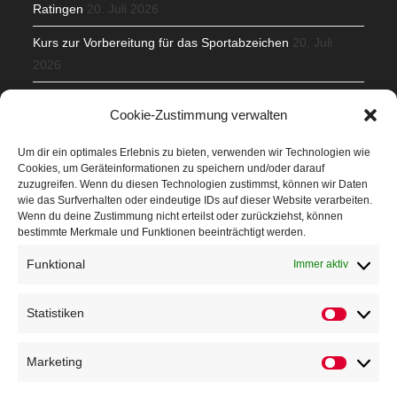
Ratingen
20. Juli 2026
Kurs zur Vorbereitung für das Sportabzeichen
20. Juli
2026
Mit Teamgeist und Spaß – 2. Runde KidsCup
17. Juli 2026
Cookie-Zustimmung verwalten
TG Parkplatz
16. Juli 2026
Um dir ein optimales Erlebnis zu bieten, verwenden wir Technologien wie
Cookies, um Geräteinformationen zu speichern und/oder darauf
Veranstaltungen
zuzugreifen. Wenn du diesen Technologien zustimmst, können wir Daten
wie das Surfverhalten oder eindeutige IDs auf dieser Website verarbeiten.
Wenn du deine Zustimmung nicht erteilst oder zurückziehst, können
Höffner Run
bestimmte Merkmale und Funktionen beeinträchtigt werden.
Schnuppertag
Funktional
Immer aktiv
Terminkalender
Statistiken
Neusser Sommernachtslauf
Kindersportfest
Marketing
Nikolaus-Crosslauf