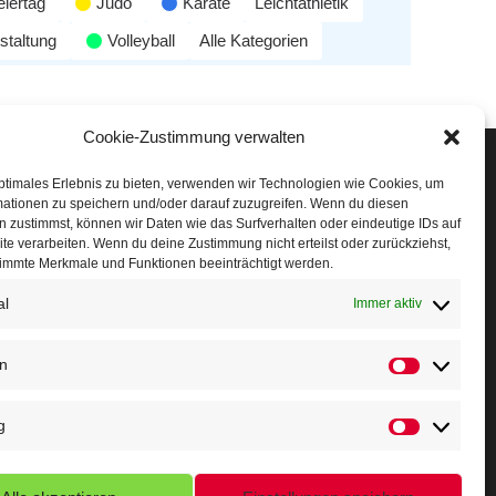
eiertag
Judo
Karate
Leichtathletik
staltung
Volleyball
Alle Kategorien
Cookie-Zustimmung verwalten
Veranstaltungen
ptimales Erlebnis zu bieten, verwenden wir Technologien wie Cookies, um
mationen zu speichern und/oder darauf zuzugreifen. Wenn du diesen
öffner Run
 zustimmst, können wir Daten wie das Surfverhalten oder eindeutige IDs auf
te verarbeiten. Wenn du deine Zustimmung nicht erteilst oder zurückziehst,
chnuppertag
immte Merkmale und Funktionen beeinträchtigt werden.
al
erminkalender
Immer aktiv
eusser Sommernachtslauf
en
indersportfest
g
ikolaus-Crosslauf
apoeira Camp