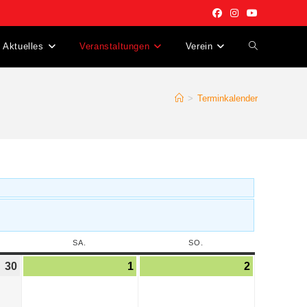
Aktuelles
Veranstaltungen
Verein
>
Terminkalender
SA.
SO.
30
1
2