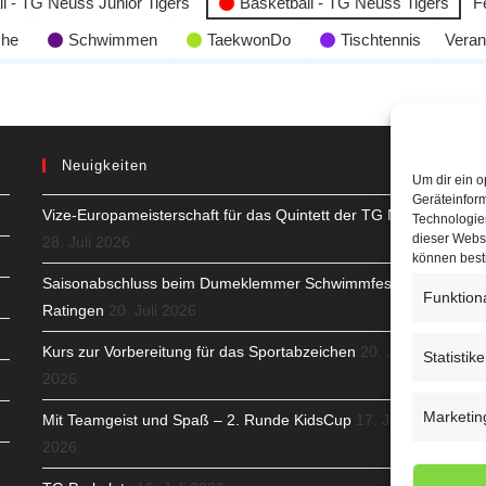
l - TG Neuss Junior Tigers
Basketball - TG Neuss Tigers
F
che
Schwimmen
TaekwonDo
Tischtennis
Veran
Neuigkeiten
Um dir ein o
Geräteinfor
Vize-Europameisterschaft für das Quintett der TG Neuss
H
Technologien
dieser Websi
28. Juli 2026
S
können best
Saisonabschluss beim Dumeklemmer Schwimmfest in
Funktion
T
Ratingen
20. Juli 2026
N
Kurs zur Vorbereitung für das Sportabzeichen
20. Juli
Statistik
2026
K
Marketin
Mit Teamgeist und Spaß – 2. Runde KidsCup
17. Juli
N
2026
C