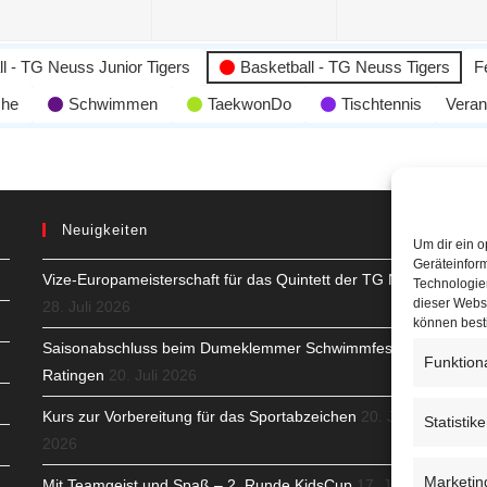
l - TG Neuss Junior Tigers
Basketball - TG Neuss Tigers
F
che
Schwimmen
TaekwonDo
Tischtennis
Veran
Neuigkeiten
Um dir ein o
Geräteinfor
Vize-Europameisterschaft für das Quintett der TG Neuss
H
Technologien
dieser Websi
28. Juli 2026
S
können best
Saisonabschluss beim Dumeklemmer Schwimmfest in
Funktion
T
Ratingen
20. Juli 2026
N
Kurs zur Vorbereitung für das Sportabzeichen
20. Juli
Statistik
2026
K
Marketin
Mit Teamgeist und Spaß – 2. Runde KidsCup
17. Juli
N