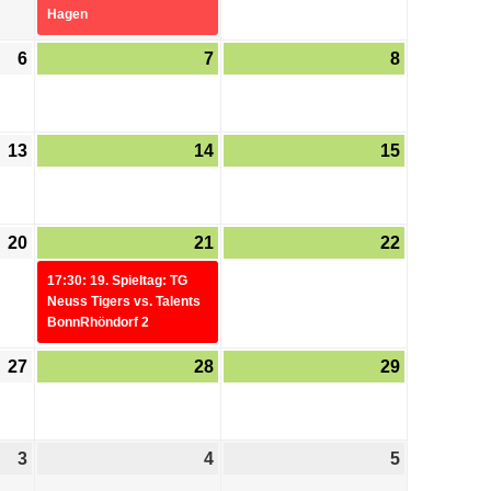
Hagen
6
7
8
13
14
15
20
21
22
17:30: 19. Spieltag: TG
Neuss Tigers vs. Talents
BonnRhöndorf 2
27
28
29
3
4
5