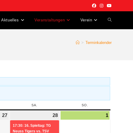
Aktuelles
Veranstaltungen
Verein
>
Terminkalender
SA.
SO.
27
28
1
17:30: 16. Spieltag: TG
Neuss Tigers vs. TSV