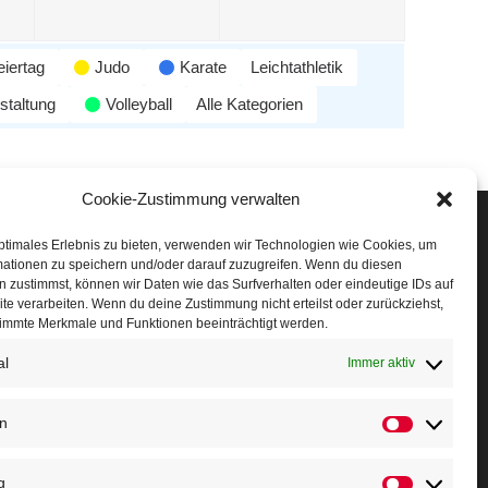
eiertag
Judo
Karate
Leichtathletik
staltung
Volleyball
Alle Kategorien
Cookie-Zustimmung verwalten
Veranstaltungen
ptimales Erlebnis zu bieten, verwenden wir Technologien wie Cookies, um
mationen zu speichern und/oder darauf zuzugreifen. Wenn du diesen
öffner Run
 zustimmst, können wir Daten wie das Surfverhalten oder eindeutige IDs auf
te verarbeiten. Wenn du deine Zustimmung nicht erteilst oder zurückziehst,
chnuppertag
immte Merkmale und Funktionen beeinträchtigt werden.
al
erminkalender
Immer aktiv
eusser Sommernachtslauf
en
indersportfest
g
ikolaus-Crosslauf