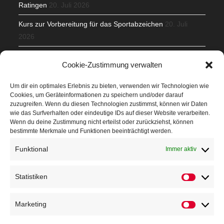
Ratingen
20. Juli 2026
Kurs zur Vorbereitung für das Sportabzeichen
20. Juli
2026
Mit Teamgeist und Spaß – 2. Runde KidsCup
17. Juli 2026
Cookie-Zustimmung verwalten
TG Parkplatz
16. Juli 2026
Um dir ein optimales Erlebnis zu bieten, verwenden wir Technologien wie
Cookies, um Geräteinformationen zu speichern und/oder darauf
Veranstaltungen
zuzugreifen. Wenn du diesen Technologien zustimmst, können wir Daten
wie das Surfverhalten oder eindeutige IDs auf dieser Website verarbeiten.
Wenn du deine Zustimmung nicht erteilst oder zurückziehst, können
Höffner Run
bestimmte Merkmale und Funktionen beeinträchtigt werden.
Schnuppertag
Funktional
Immer aktiv
Terminkalender
Statistiken
Neusser Sommernachtslauf
Kindersportfest
Marketing
Nikolaus-Crosslauf