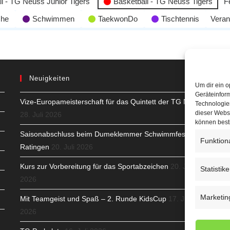
l - TG Neuss Junior Tigers
Basketball - TG Neuss Tigers
F
che
Schwimmen
TaekwonDo
Tischtennis
Veran
Neuigkeiten
Um dir ein o
Geräteinfor
Vize-Europameisterschaft für das Quintett der TG Neuss
H
Technologien
dieser Websi
28. Juli 2026
S
können best
Saisonabschluss beim Dumeklemmer Schwimmfest in
Funktion
T
Ratingen
20. Juli 2026
N
Kurs zur Vorbereitung für das Sportabzeichen
20. Juli
Statistik
2026
K
Marketin
Mit Teamgeist und Spaß – 2. Runde KidsCup
17. Juli
N
2026
C