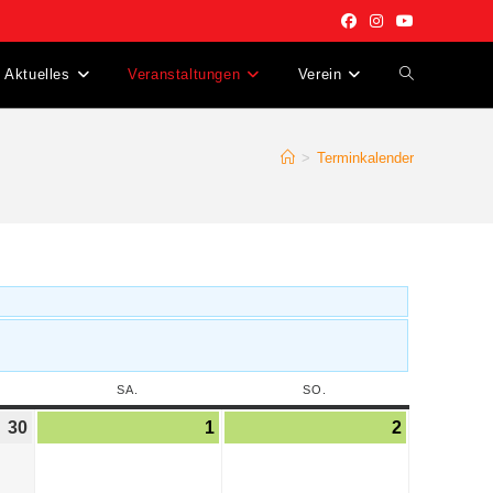
Aktuelles
Veranstaltungen
Verein
>
Terminkalender
SA.
SO.
30
1
2