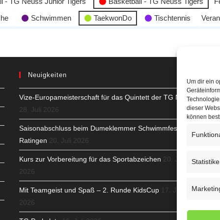
l - TG Neuss Junior Tigers
Basketball - TG Neuss Tigers
F
che
Schwimmen
TaekwonDo
Tischtennis
Veran
Neuigkeiten
Um dir ein o
Geräteinfor
Vize-Europameisterschaft für das Quintett der TG Neuss
H
Technologien
dieser Websi
28. Juli 2026
S
können best
Saisonabschluss beim Dumeklemmer Schwimmfest in
Funktion
T
Ratingen
20. Juli 2026
N
Kurs zur Vorbereitung für das Sportabzeichen
20. Juli
Statistik
2026
K
Marketin
Mit Teamgeist und Spaß – 2. Runde KidsCup
17. Juli
N
2026
C