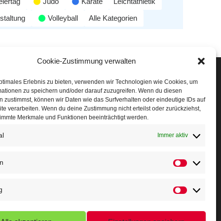
eiertag
Judo
Karate
Leichtathletik
staltung
Volleyball
Alle Kategorien
Cookie-Zustimmung verwalten
Veranstaltungen
ptimales Erlebnis zu bieten, verwenden wir Technologien wie Cookies, um
mationen zu speichern und/oder darauf zuzugreifen. Wenn du diesen
öffner Run
 zustimmst, können wir Daten wie das Surfverhalten oder eindeutige IDs auf
te verarbeiten. Wenn du deine Zustimmung nicht erteilst oder zurückziehst,
chnuppertag
immte Merkmale und Funktionen beeinträchtigt werden.
al
erminkalender
Immer aktiv
eusser Sommernachtslauf
en
indersportfest
g
ikolaus-Crosslauf
apoeira Camp