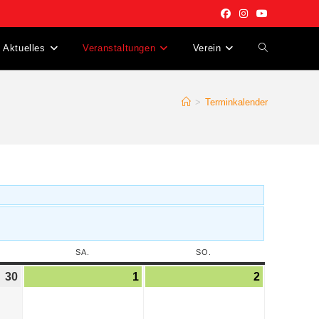
Aktuelles
Veranstaltungen
Verein
>
Terminkalender
SA.
SO.
30
1
2