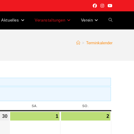
Aktuelles
Veranstaltungen
Verein
>
Terminkalender
SA.
SO.
30
1
2