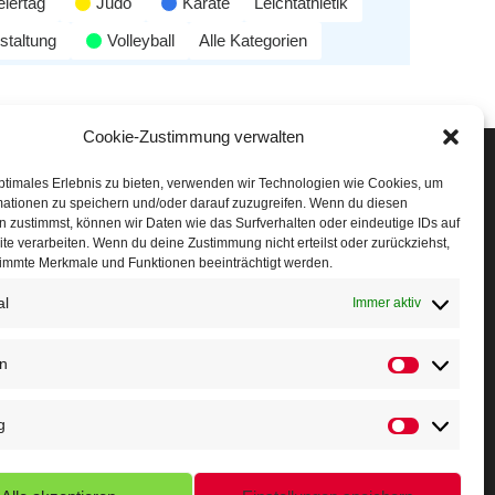
eiertag
Judo
Karate
Leichtathletik
staltung
Volleyball
Alle Kategorien
Cookie-Zustimmung verwalten
Veranstaltungen
ptimales Erlebnis zu bieten, verwenden wir Technologien wie Cookies, um
mationen zu speichern und/oder darauf zuzugreifen. Wenn du diesen
öffner Run
 zustimmst, können wir Daten wie das Surfverhalten oder eindeutige IDs auf
te verarbeiten. Wenn du deine Zustimmung nicht erteilst oder zurückziehst,
chnuppertag
immte Merkmale und Funktionen beeinträchtigt werden.
al
erminkalender
Immer aktiv
eusser Sommernachtslauf
en
indersportfest
g
ikolaus-Crosslauf
apoeira Camp