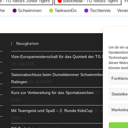
l - TG Neuss Junior Tigers
Basketball - TG Neuss Tigers
F
che
Schwimmen
TaekwonDo
Tischtennis
Veran
Neuigkeiten
Um dir ein o
Geräteinfor
Vize-Europameisterschaft für das Quintett der TG Neuss
H
Technologien
dieser Websi
28. Juli 2026
S
können best
Saisonabschluss beim Dumeklemmer Schwimmfest in
Funktion
T
Ratingen
20. Juli 2026
N
Kurs zur Vorbereitung für das Sportabzeichen
20. Juli
Statistik
2026
K
Marketin
Mit Teamgeist und Spaß – 2. Runde KidsCup
17. Juli
N
2026
C