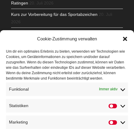
Ratingen
20. Juli 2026
Kurs zur Vorbereitung für das Sportabzeichen
20. Juli
2026
Mit Teamgeist und Spaß – 2. Runde KidsCup
17. Juli 2026
Cookie-Zustimmung verwalten
TG Parkplatz
16. Juli 2026
Um dir ein optimales Erlebnis zu bieten, verwenden wir Technologien wie
Cookies, um Geräteinformationen zu speichern und/oder darauf
Veranstaltungen
zuzugreifen. Wenn du diesen Technologien zustimmst, können wir Daten
wie das Surfverhalten oder eindeutige IDs auf dieser Website verarbeiten.
Wenn du deine Zustimmung nicht erteilst oder zurückziehst, können
Höffner Run
bestimmte Merkmale und Funktionen beeinträchtigt werden.
Schnuppertag
Funktional
Immer aktiv
Terminkalender
Statistiken
Neusser Sommernachtslauf
Kindersportfest
Marketing
Nikolaus-Crosslauf