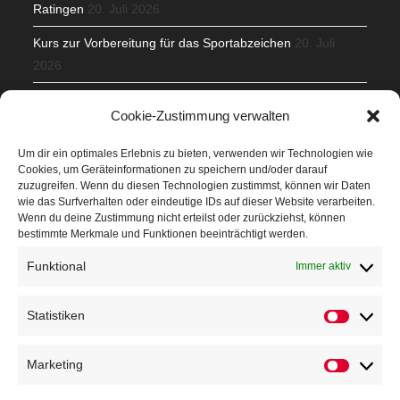
Ratingen
20. Juli 2026
Kurs zur Vorbereitung für das Sportabzeichen
20. Juli
2026
Mit Teamgeist und Spaß – 2. Runde KidsCup
17. Juli 2026
Cookie-Zustimmung verwalten
TG Parkplatz
16. Juli 2026
Um dir ein optimales Erlebnis zu bieten, verwenden wir Technologien wie
Cookies, um Geräteinformationen zu speichern und/oder darauf
Veranstaltungen
zuzugreifen. Wenn du diesen Technologien zustimmst, können wir Daten
wie das Surfverhalten oder eindeutige IDs auf dieser Website verarbeiten.
Wenn du deine Zustimmung nicht erteilst oder zurückziehst, können
Höffner Run
bestimmte Merkmale und Funktionen beeinträchtigt werden.
Schnuppertag
Funktional
Immer aktiv
Terminkalender
Statistiken
Neusser Sommernachtslauf
Kindersportfest
Marketing
Nikolaus-Crosslauf