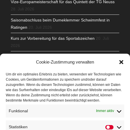
Vize-Europameisterschaft für das Quintett der TG Neuss
28. Juli 2026
Saisonabschluss beim Dumeklemmer Schwimmfest in
Ratingen
20. Juli 2026
Kurs zur Vorbereitung für das Sportabzeichen
20. Juli
2026
Mit Teamgeist und Spaß – 2. Runde KidsCup
17. Juli 2026
Cookie-Zustimmung verwalten
TG Parkplatz
16. Juli 2026
Um dir ein optimales Erlebnis zu bieten, verwenden wir Technologien wie
Cookies, um Geräteinformationen zu speichern und/oder darauf
Veranstaltungen
zuzugreifen. Wenn du diesen Technologien zustimmst, können wir Daten
wie das Surfverhalten oder eindeutige IDs auf dieser Website verarbeiten.
Wenn du deine Zustimmung nicht erteilst oder zurückziehst, können
Höffner Run
bestimmte Merkmale und Funktionen beeinträchtigt werden.
Schnuppertag
Funktional
Immer aktiv
Terminkalender
Statistiken