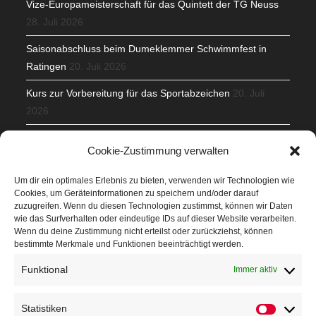
Vize-Europameisterschaft für das Quintett der TG Neuss
28. Juli 2026
Saisonabschluss beim Dumeklemmer Schwimmfest in
Ratingen
20. Juli 2026
Kurs zur Vorbereitung für das Sportabzeichen
20. Juli
2026
Mit Teamgeist und Spaß – 2. Runde KidsCup
17. Juli 2026
Cookie-Zustimmung verwalten
TG Parkplatz
16. Juli 2026
Um dir ein optimales Erlebnis zu bieten, verwenden wir Technologien wie
Cookies, um Geräteinformationen zu speichern und/oder darauf
Veranstaltungen
zuzugreifen. Wenn du diesen Technologien zustimmst, können wir Daten
wie das Surfverhalten oder eindeutige IDs auf dieser Website verarbeiten.
Wenn du deine Zustimmung nicht erteilst oder zurückziehst, können
Höffner Run
bestimmte Merkmale und Funktionen beeinträchtigt werden.
Schnuppertag
Funktional
Immer aktiv
Terminkalender
Statistiken