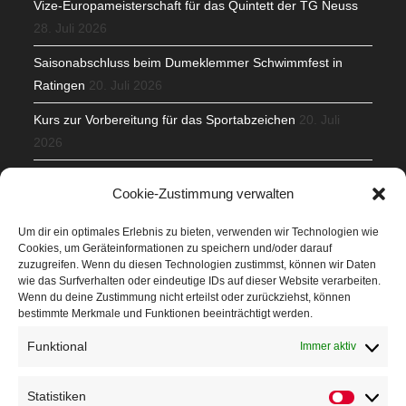
Vize-Europameisterschaft für das Quintett der TG Neuss
28. Juli 2026
Saisonabschluss beim Dumeklemmer Schwimmfest in
Ratingen
20. Juli 2026
Kurs zur Vorbereitung für das Sportabzeichen
20. Juli
2026
Mit Teamgeist und Spaß – 2. Runde KidsCup
17. Juli 2026
Cookie-Zustimmung verwalten
TG Parkplatz
16. Juli 2026
Um dir ein optimales Erlebnis zu bieten, verwenden wir Technologien wie
Cookies, um Geräteinformationen zu speichern und/oder darauf
Veranstaltungen
zuzugreifen. Wenn du diesen Technologien zustimmst, können wir Daten
wie das Surfverhalten oder eindeutige IDs auf dieser Website verarbeiten.
Wenn du deine Zustimmung nicht erteilst oder zurückziehst, können
Höffner Run
bestimmte Merkmale und Funktionen beeinträchtigt werden.
Schnuppertag
Funktional
Immer aktiv
Terminkalender
Statistiken