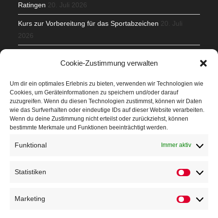
Ratingen
20. Juli 2026
Kurs zur Vorbereitung für das Sportabzeichen
20. Juli
2026
Mit Teamgeist und Spaß – 2. Runde KidsCup
17. Juli 2026
Cookie-Zustimmung verwalten
TG Parkplatz
16. Juli 2026
Um dir ein optimales Erlebnis zu bieten, verwenden wir Technologien wie
Cookies, um Geräteinformationen zu speichern und/oder darauf
Veranstaltungen
zuzugreifen. Wenn du diesen Technologien zustimmst, können wir Daten
wie das Surfverhalten oder eindeutige IDs auf dieser Website verarbeiten.
Wenn du deine Zustimmung nicht erteilst oder zurückziehst, können
Höffner Run
bestimmte Merkmale und Funktionen beeinträchtigt werden.
Schnuppertag
Funktional
Immer aktiv
Terminkalender
Statistiken
Neusser Sommernachtslauf
Kindersportfest
Marketing
Nikolaus-Crosslauf