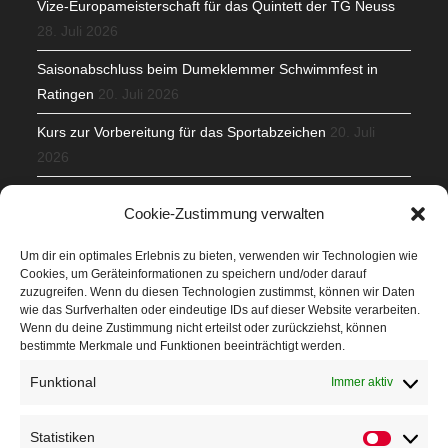
Vize-Europameisterschaft für das Quintett der TG Neuss
28. Juli 2026
Saisonabschluss beim Dumeklemmer Schwimmfest in
Ratingen
20. Juli 2026
Kurs zur Vorbereitung für das Sportabzeichen
20. Juli
2026
Mit Teamgeist und Spaß – 2. Runde KidsCup
17. Juli 2026
Cookie-Zustimmung verwalten
TG Parkplatz
16. Juli 2026
Um dir ein optimales Erlebnis zu bieten, verwenden wir Technologien wie
Cookies, um Geräteinformationen zu speichern und/oder darauf
Veranstaltungen
zuzugreifen. Wenn du diesen Technologien zustimmst, können wir Daten
wie das Surfverhalten oder eindeutige IDs auf dieser Website verarbeiten.
Wenn du deine Zustimmung nicht erteilst oder zurückziehst, können
Höffner Run
bestimmte Merkmale und Funktionen beeinträchtigt werden.
Schnuppertag
Funktional
Immer aktiv
Terminkalender
Statistiken