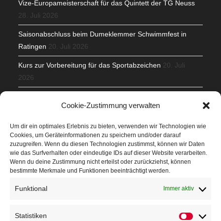
Vize-Europameisterschaft für das Quintett der TG Neuss
28. Juli 2026
Saisonabschluss beim Dumeklemmer Schwimmfest in
Ratingen
20. Juli 2026
Kurs zur Vorbereitung für das Sportabzeichen
20. Juli
2026
Mit Teamgeist und Spaß – 2. Runde KidsCup
17. Juli 2026
Cookie-Zustimmung verwalten
TG Parkplatz
16. Juli 2026
Um dir ein optimales Erlebnis zu bieten, verwenden wir Technologien wie
Cookies, um Geräteinformationen zu speichern und/oder darauf
Veranstaltungen
zuzugreifen. Wenn du diesen Technologien zustimmst, können wir Daten
wie das Surfverhalten oder eindeutige IDs auf dieser Website verarbeiten.
Wenn du deine Zustimmung nicht erteilst oder zurückziehst, können
Höffner Run
bestimmte Merkmale und Funktionen beeinträchtigt werden.
Schnuppertag
Funktional
Immer aktiv
Terminkalender
Statistiken