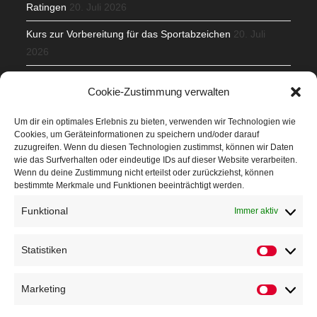
Ratingen
20. Juli 2026
Kurs zur Vorbereitung für das Sportabzeichen
20. Juli
2026
Mit Teamgeist und Spaß – 2. Runde KidsCup
17. Juli 2026
Cookie-Zustimmung verwalten
TG Parkplatz
16. Juli 2026
Um dir ein optimales Erlebnis zu bieten, verwenden wir Technologien wie
Cookies, um Geräteinformationen zu speichern und/oder darauf
Veranstaltungen
zuzugreifen. Wenn du diesen Technologien zustimmst, können wir Daten
wie das Surfverhalten oder eindeutige IDs auf dieser Website verarbeiten.
Wenn du deine Zustimmung nicht erteilst oder zurückziehst, können
Höffner Run
bestimmte Merkmale und Funktionen beeinträchtigt werden.
Schnuppertag
Funktional
Immer aktiv
Terminkalender
Statistiken
Neusser Sommernachtslauf
Kindersportfest
Marketing
Nikolaus-Crosslauf