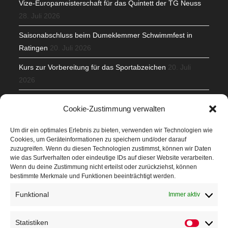
Vize-Europameisterschaft für das Quintett der TG Neuss
28. Juli 2026
Saisonabschluss beim Dumeklemmer Schwimmfest in
Ratingen
20. Juli 2026
Kurs zur Vorbereitung für das Sportabzeichen
20. Juli
2026
Mit Teamgeist und Spaß – 2. Runde KidsCup
17. Juli 2026
Cookie-Zustimmung verwalten
TG Parkplatz
16. Juli 2026
Um dir ein optimales Erlebnis zu bieten, verwenden wir Technologien wie
Cookies, um Geräteinformationen zu speichern und/oder darauf
Veranstaltungen
zuzugreifen. Wenn du diesen Technologien zustimmst, können wir Daten
wie das Surfverhalten oder eindeutige IDs auf dieser Website verarbeiten.
Wenn du deine Zustimmung nicht erteilst oder zurückziehst, können
Höffner Run
bestimmte Merkmale und Funktionen beeinträchtigt werden.
Schnuppertag
Funktional
Immer aktiv
Terminkalender
Statistiken