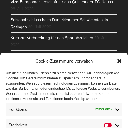
Vize-Europameisterschaft für das Quintett der TG Neuss
28. Juli 2026
Saisonabschluss beim Dumeklemmer Schwimmfest in
Ratingen
20. Juli 2026
Kurs zur Vorbereitung für das Sportabzeichen
20. Juli
2026
Mit Teamgeist und Spaß – 2. Runde KidsCup
17. Juli 2026
Cookie-Zustimmung verwalten
TG Parkplatz
16. Juli 2026
Um dir ein optimales Erlebnis zu bieten, verwenden wir Technologien wie
Cookies, um Geräteinformationen zu speichern und/oder darauf
Veranstaltungen
zuzugreifen. Wenn du diesen Technologien zustimmst, können wir Daten
wie das Surfverhalten oder eindeutige IDs auf dieser Website verarbeiten.
Wenn du deine Zustimmung nicht erteilst oder zurückziehst, können
Höffner Run
bestimmte Merkmale und Funktionen beeinträchtigt werden.
Schnuppertag
Funktional
Immer aktiv
Terminkalender
Statistiken