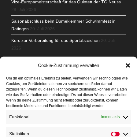
Vize-Europameisterschaft für das Quintett der TG Neuss
28. Juli 2026
Saisonabschluss beim Dumeklemmer Schwimmfest in
Ratingen
20. Juli 2026
Kurs zur Vorbereitung für das Sportabzeichen
20. Juli
2026
Mit Teamgeist und Spaß – 2. Runde KidsCup
17. Juli 2026
Cookie-Zustimmung verwalten
TG Parkplatz
16. Juli 2026
Um dir ein optimales Erlebnis zu bieten, verwenden wir Technologien wie
Cookies, um Geräteinformationen zu speichern und/oder darauf
Veranstaltungen
zuzugreifen. Wenn du diesen Technologien zustimmst, können wir Daten
wie das Surfverhalten oder eindeutige IDs auf dieser Website verarbeiten.
Wenn du deine Zustimmung nicht erteilst oder zurückziehst, können
Höffner Run
bestimmte Merkmale und Funktionen beeinträchtigt werden.
Schnuppertag
Funktional
Immer aktiv
Terminkalender
Statistiken