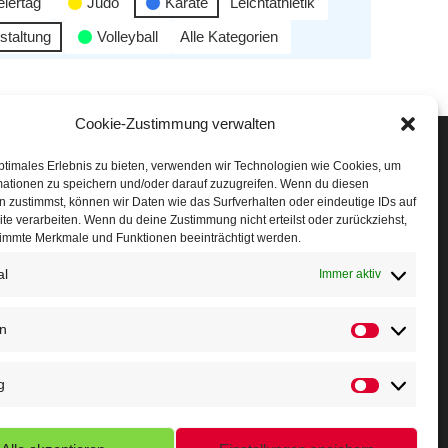
eiertag
Judo
Karate
Leichtathletik
staltung
Volleyball
Alle Kategorien
Cookie-Zustimmung verwalten
Veranstaltungen
ptimales Erlebnis zu bieten, verwenden wir Technologien wie Cookies, um
mationen zu speichern und/oder darauf zuzugreifen. Wenn du diesen
öffner Run
 zustimmst, können wir Daten wie das Surfverhalten oder eindeutige IDs auf
te verarbeiten. Wenn du deine Zustimmung nicht erteilst oder zurückziehst,
chnuppertag
immte Merkmale und Funktionen beeinträchtigt werden.
al
erminkalender
Immer aktiv
eusser Sommernachtslauf
en
indersportfest
g
ikolaus-Crosslauf
apoeira Camp