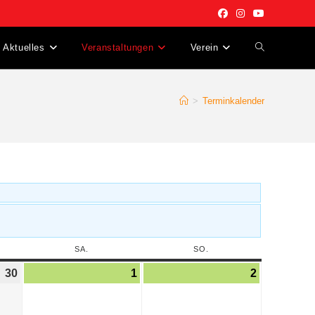
Aktuelles
Veranstaltungen
Verein
>
Terminkalender
SA.
SO.
30
1
2