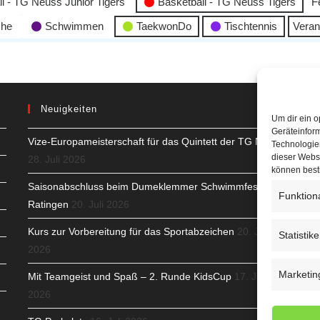
l - TG Neuss Junior Tigers
Basketball - TG Neuss Tigers
F
che
Schwimmen
TaekwonDo
Tischtennis
Veran
Neuigkeiten
Um dir ein o
Geräteinfor
Vize-Europameisterschaft für das Quintett der TG Neuss
H
Technologien
dieser Websi
28. Juli 2026
S
können best
Saisonabschluss beim Dumeklemmer Schwimmfest in
Funktion
T
Ratingen
20. Juli 2026
N
Kurs zur Vorbereitung für das Sportabzeichen
20. Juli
Statistik
2026
K
Marketin
Mit Teamgeist und Spaß – 2. Runde KidsCup
17. Juli
N
2026
C