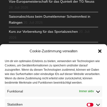
Vize-Europameisterschaft für das Quintett der TG Neuss
28. Juli 2026
Saisonabschluss beim Dumeklemmer Schwimmfest in
Ratingen
20. Juli 2026
Kurs zur Vorbereitung für das Sportabzeichen
20. Juli
2026
Mit Teamgeist und Spaß – 2. Runde KidsCup
17. Juli 2026
Cookie-Zustimmung verwalten
TG Parkplatz
16. Juli 2026
Um dir ein optimales Erlebnis zu bieten, verwenden wir Technologien wie
Cookies, um Geräteinformationen zu speichern und/oder darauf
Veranstaltungen
zuzugreifen. Wenn du diesen Technologien zustimmst, können wir Daten
wie das Surfverhalten oder eindeutige IDs auf dieser Website verarbeiten.
Wenn du deine Zustimmung nicht erteilst oder zurückziehst, können
Höffner Run
bestimmte Merkmale und Funktionen beeinträchtigt werden.
Schnuppertag
Funktional
Immer aktiv
Terminkalender
Statistiken