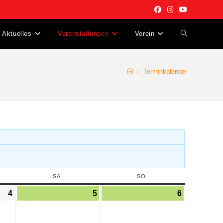
Aktuelles
Veranstaltungen
Verein
>
Terminkalender
SA.
SO.
4
5
6