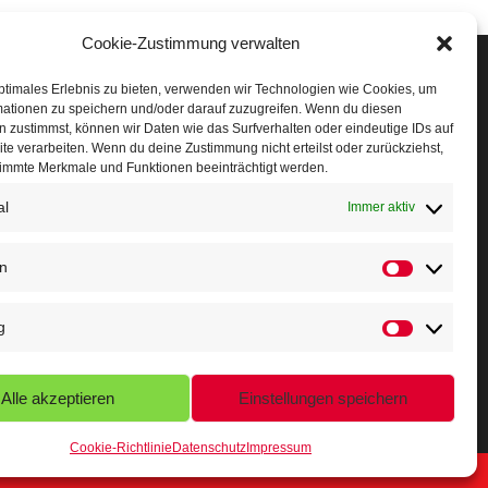
Cookie-Zustimmung verwalten
Veranstaltungen
ptimales Erlebnis zu bieten, verwenden wir Technologien wie Cookies, um
mationen zu speichern und/oder darauf zuzugreifen. Wenn du diesen
öffner Run
 zustimmst, können wir Daten wie das Surfverhalten oder eindeutige IDs auf
te verarbeiten. Wenn du deine Zustimmung nicht erteilst oder zurückziehst,
chnuppertag
immte Merkmale und Funktionen beeinträchtigt werden.
al
erminkalender
Immer aktiv
eusser Sommernachtslauf
en
indersportfest
g
ikolaus-Crosslauf
apoeira Camp
Alle akzeptieren
Einstellungen speichern
Cookie-Richtlinie
Datenschutz
Impressum