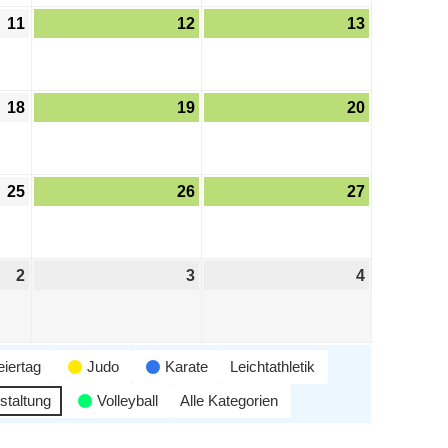
11
12
13
18
19
20
25
26
27
2
3
4
eiertag
Judo
Karate
Leichtathletik
staltung
Volleyball
Alle Kategorien