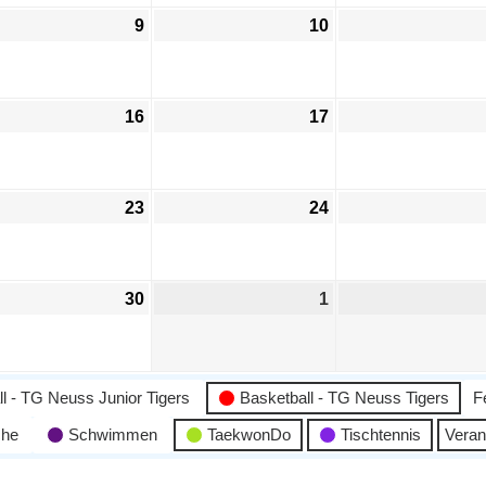
9
10
16
17
23
24
30
1
l - TG Neuss Junior Tigers
Basketball - TG Neuss Tigers
F
che
Schwimmen
TaekwonDo
Tischtennis
Veran