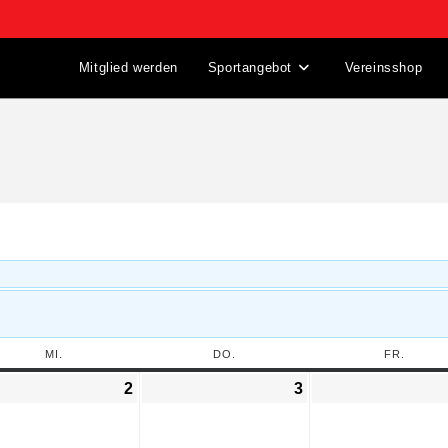
Mitglied werden
Sportangebot
Vereinsshop
MI.
DO.
FR.
2
3