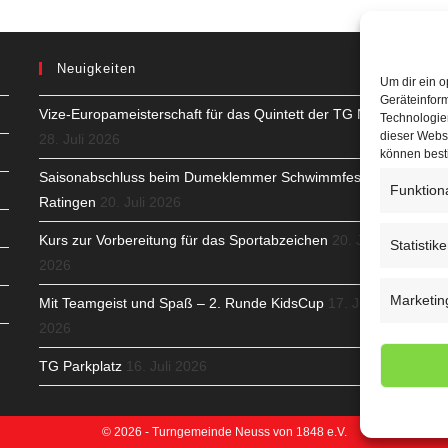
Neuigkeiten
Um dir ein o
Geräteinfor
Vize-Europameisterschaft für das Quintett der TG Neuss
H
Technologien
dieser Websi
28. Juli 2026
S
können best
Saisonabschluss beim Dumeklemmer Schwimmfest in
Funktion
T
Ratingen
20. Juli 2026
N
Kurs zur Vorbereitung für das Sportabzeichen
20. Juli
Statistik
2026
K
Marketin
Mit Teamgeist und Spaß – 2. Runde KidsCup
17. Juli
N
2026
C
TG Parkplatz
16. Juli 2026
© 2026 - Turngemeinde Neuss von 1848 e.V.