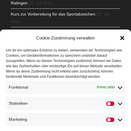
Ratingen
20. Juli 2026
Kurs zur Vorbereitung für das Sportabzeichen
20. Juli
2026
Mit Teamgeist und Spaß – 2. Runde KidsCup
17. Juli 2026
Cookie-Zustimmung verwalten
TG Parkplatz
16. Juli 2026
Um dir ein optimales Erlebnis zu bieten, verwenden wir Technologien wie
Cookies, um Geräteinformationen zu speichern und/oder darauf
Veranstaltungen
zuzugreifen. Wenn du diesen Technologien zustimmst, können wir Daten
wie das Surfverhalten oder eindeutige IDs auf dieser Website verarbeiten.
Wenn du deine Zustimmung nicht erteilst oder zurückziehst, können
Höffner Run
bestimmte Merkmale und Funktionen beeinträchtigt werden.
Schnuppertag
Funktional
Immer aktiv
Terminkalender
Statistiken
Neusser Sommernachtslauf
Kindersportfest
Marketing
Nikolaus-Crosslauf