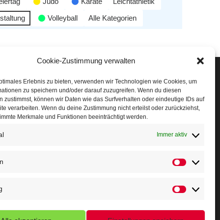
eiertag
Judo
Karate
Leichtathletik
staltung
Volleyball
Alle Kategorien
Cookie-Zustimmung verwalten
Veranstaltungen
ptimales Erlebnis zu bieten, verwenden wir Technologien wie Cookies, um
mationen zu speichern und/oder darauf zuzugreifen. Wenn du diesen
öffner Run
 zustimmst, können wir Daten wie das Surfverhalten oder eindeutige IDs auf
te verarbeiten. Wenn du deine Zustimmung nicht erteilst oder zurückziehst,
chnuppertag
immte Merkmale und Funktionen beeinträchtigt werden.
al
erminkalender
Immer aktiv
eusser Sommernachtslauf
en
indersportfest
g
ikolaus-Crosslauf
apoeira Camp