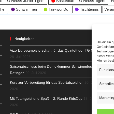
l - TG Neuss Junior Tigers
Basketball - TG Neuss Tigers
F
che
Schwimmen
TaekwonDo
Tischtennis
Veran
Neuigkeiten
Um dir ein o
Geräteinfor
Vize-Europameisterschaft für das Quintett der TG Neuss
H
Technologien
dieser Websi
28. Juli 2026
S
können best
Saisonabschluss beim Dumeklemmer Schwimmfest in
Funktion
T
Ratingen
20. Juli 2026
N
Kurs zur Vorbereitung für das Sportabzeichen
20. Juli
Statistik
2026
K
Marketin
Mit Teamgeist und Spaß – 2. Runde KidsCup
17. Juli
N
2026
C