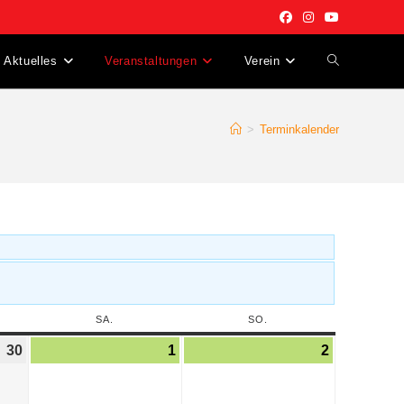
Aktuelles
Veranstaltungen
Verein
>
Terminkalender
SA.
SO.
30
1
2