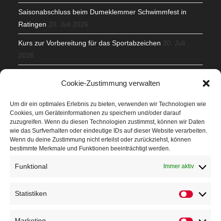
Saisonabschluss beim Dumeklemmer Schwimmfest in
Ratingen
20. Juli 2026
Kurs zur Vorbereitung für das Sportabzeichen
20. Juli
2026
Mit Teamgeist und Spaß – 2. Runde KidsCup
17. Juli 2026
Cookie-Zustimmung verwalten
TG Parkplatz
16. Juli 2026
Um dir ein optimales Erlebnis zu bieten, verwenden wir Technologien wie
Cookies, um Geräteinformationen zu speichern und/oder darauf
Veranstaltungen
zuzugreifen. Wenn du diesen Technologien zustimmst, können wir Daten
wie das Surfverhalten oder eindeutige IDs auf dieser Website verarbeiten.
Wenn du deine Zustimmung nicht erteilst oder zurückziehst, können
Höffner Run
bestimmte Merkmale und Funktionen beeinträchtigt werden.
Schnuppertag
Funktional
Immer aktiv
Terminkalender
Statistiken
Neusser Sommernachtslauf
Kindersportfest
Marketing