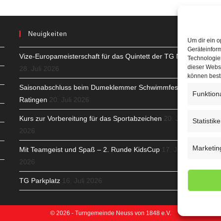
Neuigkeiten
Um dir ein o
Geräteinfor
Vize-Europameisterschaft für das Quintett der TG Neuss
H
Technologien
dieser Websi
28. Juli 2026
S
können best
Saisonabschluss beim Dumeklemmer Schwimmfest in
Funktion
T
Ratingen
20. Juli 2026
N
Kurs zur Vorbereitung für das Sportabzeichen
20. Juli
Statistik
2026
K
Marketin
Mit Teamgeist und Spaß – 2. Runde KidsCup
17. Juli
N
2026
C
TG Parkplatz
16. Juli 2026
© 2026 - Turngemeinde Neuss von 1848 e.V.