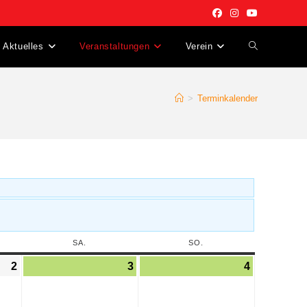
Aktuelles
Veranstaltungen
Verein
>
Terminkalender
SA.
SO.
2
3
4