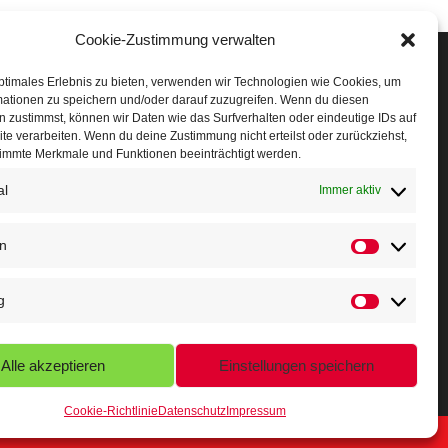
Cookie-Zustimmung verwalten
Veranstaltungen
ptimales Erlebnis zu bieten, verwenden wir Technologien wie Cookies, um
mationen zu speichern und/oder darauf zuzugreifen. Wenn du diesen
öffner Run
 zustimmst, können wir Daten wie das Surfverhalten oder eindeutige IDs auf
te verarbeiten. Wenn du deine Zustimmung nicht erteilst oder zurückziehst,
chnuppertag
immte Merkmale und Funktionen beeinträchtigt werden.
al
erminkalender
Immer aktiv
eusser Sommernachtslauf
en
indersportfest
g
ikolaus-Crosslauf
apoeira Camp
Alle akzeptieren
Einstellungen speichern
Cookie-Richtlinie
Datenschutz
Impressum