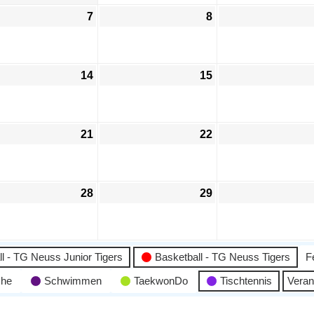
7
8
14
15
21
22
28
29
l - TG Neuss Junior Tigers
Basketball - TG Neuss Tigers
F
che
Schwimmen
TaekwonDo
Tischtennis
Veran