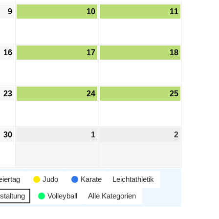
9
10
11
16
17
18
23
24
25
30
1
2
eiertag
Judo
Karate
Leichtathletik
staltung
Volleyball
Alle Kategorien