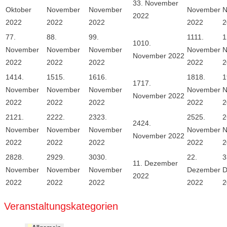
3
3. November
Oktober
November
November
November
N
2022
2022
2022
2022
2022
2
7
7.
8
8.
9
9.
11
11.
1
10
10.
November
November
November
November
N
November 2022
2022
2022
2022
2022
2
14
14.
15
15.
16
16.
18
18.
1
17
17.
November
November
November
November
N
November 2022
2022
2022
2022
2022
2
21
21.
22
22.
23
23.
25
25.
2
24
24.
November
November
November
November
N
November 2022
2022
2022
2022
2022
2
28
28.
29
29.
30
30.
2
2.
3
1
1. Dezember
November
November
November
Dezember
D
2022
2022
2022
2022
2022
2
Veranstaltungskategorien