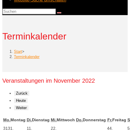
Terminkalender
Start
>
Terminkalender
Veranstaltungen im November 2022
Zurück
Heute
Weiter
Mo.
Montag
Di.
Dienstag
Mi.
Mittwoch
Do.
Donnerstag
Fr.
Freitag
S
31
31.
1
1.
2
2.
4
4.
5