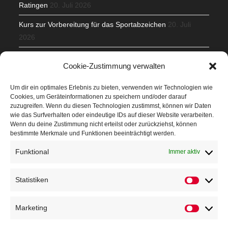
Ratingen
20. Juli 2026
Kurs zur Vorbereitung für das Sportabzeichen
20. Juli
2026
Mit Teamgeist und Spaß – 2. Runde KidsCup
17. Juli 2026
Cookie-Zustimmung verwalten
TG Parkplatz
16. Juli 2026
Um dir ein optimales Erlebnis zu bieten, verwenden wir Technologien wie
Cookies, um Geräteinformationen zu speichern und/oder darauf
Veranstaltungen
zuzugreifen. Wenn du diesen Technologien zustimmst, können wir Daten
wie das Surfverhalten oder eindeutige IDs auf dieser Website verarbeiten.
Wenn du deine Zustimmung nicht erteilst oder zurückziehst, können
Höffner Run
bestimmte Merkmale und Funktionen beeinträchtigt werden.
Schnuppertag
Funktional
Immer aktiv
Terminkalender
Statistiken
Neusser Sommernachtslauf
Kindersportfest
Marketing
Nikolaus-Crosslauf