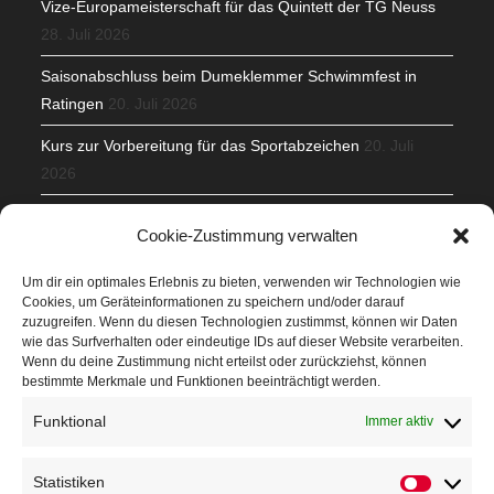
Vize-Europameisterschaft für das Quintett der TG Neuss
28. Juli 2026
Saisonabschluss beim Dumeklemmer Schwimmfest in
Ratingen
20. Juli 2026
Kurs zur Vorbereitung für das Sportabzeichen
20. Juli
2026
Mit Teamgeist und Spaß – 2. Runde KidsCup
17. Juli 2026
Cookie-Zustimmung verwalten
TG Parkplatz
16. Juli 2026
Um dir ein optimales Erlebnis zu bieten, verwenden wir Technologien wie
Cookies, um Geräteinformationen zu speichern und/oder darauf
Veranstaltungen
zuzugreifen. Wenn du diesen Technologien zustimmst, können wir Daten
wie das Surfverhalten oder eindeutige IDs auf dieser Website verarbeiten.
Wenn du deine Zustimmung nicht erteilst oder zurückziehst, können
Höffner Run
bestimmte Merkmale und Funktionen beeinträchtigt werden.
Schnuppertag
Funktional
Immer aktiv
Terminkalender
Statistiken