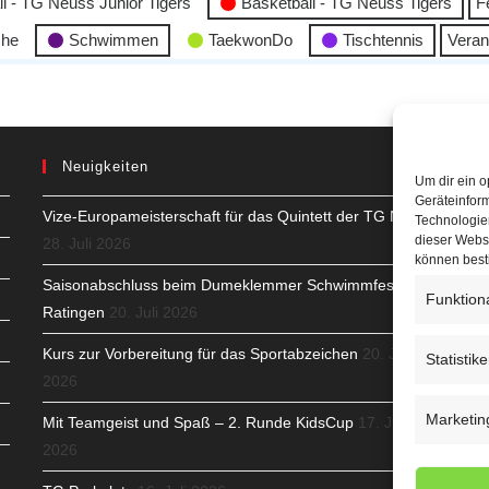
l - TG Neuss Junior Tigers
Basketball - TG Neuss Tigers
F
che
Schwimmen
TaekwonDo
Tischtennis
Veran
Neuigkeiten
Um dir ein o
Geräteinfor
Vize-Europameisterschaft für das Quintett der TG Neuss
H
Technologien
dieser Websi
28. Juli 2026
S
können best
Saisonabschluss beim Dumeklemmer Schwimmfest in
Funktion
T
Ratingen
20. Juli 2026
N
Kurs zur Vorbereitung für das Sportabzeichen
20. Juli
Statistik
2026
K
Marketin
Mit Teamgeist und Spaß – 2. Runde KidsCup
17. Juli
N
2026
C