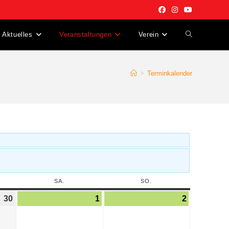
Aktuelles
Veranstaltungen
Verein
>
Terminkalender
SA.
SO.
30
1
2