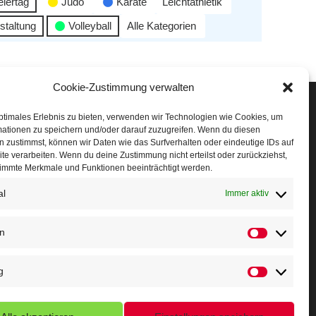
eiertag
Judo
Karate
Leichtathletik
staltung
Volleyball
Alle Kategorien
Cookie-Zustimmung verwalten
Veranstaltungen
ptimales Erlebnis zu bieten, verwenden wir Technologien wie Cookies, um
mationen zu speichern und/oder darauf zuzugreifen. Wenn du diesen
öffner Run
 zustimmst, können wir Daten wie das Surfverhalten oder eindeutige IDs auf
te verarbeiten. Wenn du deine Zustimmung nicht erteilst oder zurückziehst,
chnuppertag
immte Merkmale und Funktionen beeinträchtigt werden.
al
erminkalender
Immer aktiv
eusser Sommernachtslauf
en
indersportfest
g
ikolaus-Crosslauf
apoeira Camp