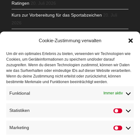
Ratingen
20. Juli 2026
Kurs zur Vorbereitung für das Sportabzeichen
20. Juli
2026
Mit Teamgeist und Spaß – 2. Runde KidsCup
17. Juli 2026
Cookie-Zustimmung verwalten
TG Parkplatz
16. Juli 2026
Um dir ein optimales Erlebnis zu bieten, verwenden wir Technologien wie
Cookies, um Geräteinformationen zu speichern und/oder darauf
Veranstaltungen
zuzugreifen. Wenn du diesen Technologien zustimmst, können wir Daten
wie das Surfverhalten oder eindeutige IDs auf dieser Website verarbeiten.
Wenn du deine Zustimmung nicht erteilst oder zurückziehst, können
Höffner Run
bestimmte Merkmale und Funktionen beeinträchtigt werden.
Schnuppertag
Funktional
Immer aktiv
Terminkalender
Statistiken
Neusser Sommernachtslauf
Kindersportfest
Marketing
Nikolaus-Crosslauf