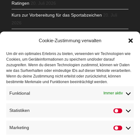
Ratingen
20. Juli 2026
Kurs zur Vorbereitung für das Sportabzeichen
20. Juli
2026
Mit Teamgeist und Spaß – 2. Runde KidsCup
17. Juli 2026
Cookie-Zustimmung verwalten
TG Parkplatz
16. Juli 2026
Um dir ein optimales Erlebnis zu bieten, verwenden wir Technologien wie
Cookies, um Geräteinformationen zu speichern und/oder darauf
Veranstaltungen
zuzugreifen. Wenn du diesen Technologien zustimmst, können wir Daten
wie das Surfverhalten oder eindeutige IDs auf dieser Website verarbeiten.
Wenn du deine Zustimmung nicht erteilst oder zurückziehst, können
Höffner Run
bestimmte Merkmale und Funktionen beeinträchtigt werden.
Schnuppertag
Funktional
Immer aktiv
Terminkalender
Statistiken
Neusser Sommernachtslauf
Kindersportfest
Marketing
Nikolaus-Crosslauf