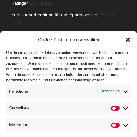
Ratingen
20. Juli 2026
Kurs zur Vorbereitung für das Sportabzeichen
20. Juli
2026
Mit Teamgeist und Spaß – 2. Runde KidsCup
17. Juli 2026
Cookie-Zustimmung verwalten
TG Parkplatz
16. Juli 2026
Um dir ein optimales Erlebnis zu bieten, verwenden wir Technologien wie
Cookies, um Geräteinformationen zu speichern und/oder darauf
Veranstaltungen
zuzugreifen. Wenn du diesen Technologien zustimmst, können wir Daten
wie das Surfverhalten oder eindeutige IDs auf dieser Website verarbeiten.
Wenn du deine Zustimmung nicht erteilst oder zurückziehst, können
Höffner Run
bestimmte Merkmale und Funktionen beeinträchtigt werden.
Schnuppertag
Funktional
Immer aktiv
Terminkalender
Statistiken
Neusser Sommernachtslauf
Kindersportfest
Marketing
Nikolaus-Crosslauf