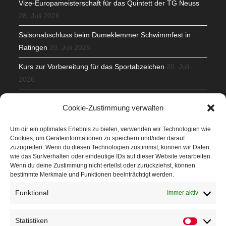
Vize-Europameisterschaft für das Quintett der TG Neuss
28. Juli 2026
Saisonabschluss beim Dumeklemmer Schwimmfest in
Ratingen
20. Juli 2026
Kurs zur Vorbereitung für das Sportabzeichen
20. Juli
2026
Mit Teamgeist und Spaß – 2. Runde KidsCup
17. Juli 2026
Cookie-Zustimmung verwalten
TG Parkplatz
16. Juli 2026
Um dir ein optimales Erlebnis zu bieten, verwenden wir Technologien wie
Cookies, um Geräteinformationen zu speichern und/oder darauf
Veranstaltungen
zuzugreifen. Wenn du diesen Technologien zustimmst, können wir Daten
wie das Surfverhalten oder eindeutige IDs auf dieser Website verarbeiten.
Wenn du deine Zustimmung nicht erteilst oder zurückziehst, können
Höffner Run
bestimmte Merkmale und Funktionen beeinträchtigt werden.
Schnuppertag
Funktional
Immer aktiv
Terminkalender
Statistiken